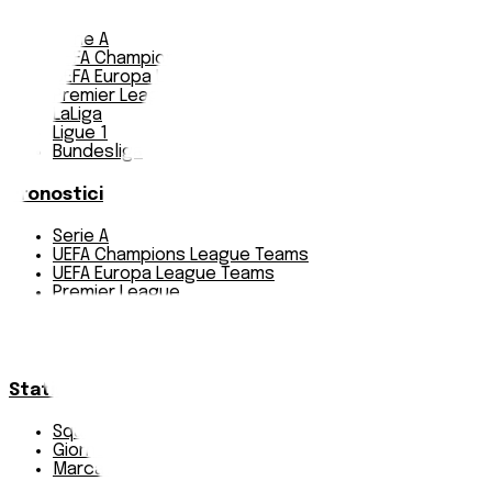
Serie A
UEFA Champions League Teams
UEFA Europa League Teams
Premier League
LaLiga
Ligue 1
Bundesliga
Pronostici
Serie A
UEFA Champions League Teams
UEFA Europa League Teams
Premier League
LaLiga
Ligue 1
Bundesliga
Statistiche
Squadre e classifica
Giornate
Marcatori