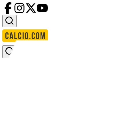
Accedi
Homepage
squadre
kallon
Kallon