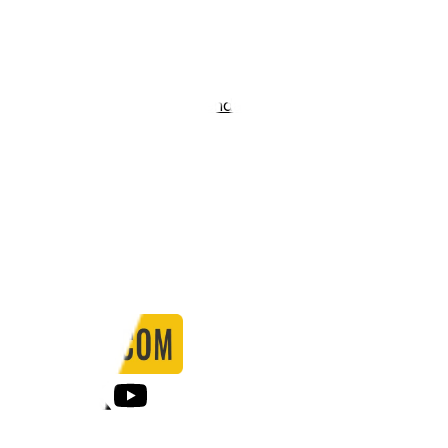
Stadio:
Stadion Aldo Drosina
Capacità:
9800
Paese:
Croazia
Statistiche
Formazione
Calendario
Partite
0
Gol
0
Falli
0
Passaggi
0
Tiri
0
Tiri in porta
0.00
%
Ammonizioni
0
Espulsioni
0
Falli Fatti
0
Notizie