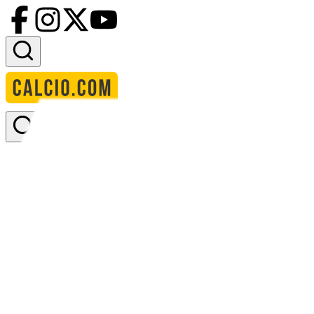
Accedi
Homepage
squadre
istra 1961
Istra 1961