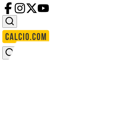
Accedi
Homepage
squadre
if elfsborg
Elfsborg