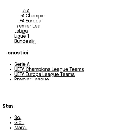
Serie A
UEFA Champions League Teams
UEFA Europa League Teams
Premier League
LaLiga
Ligue 1
Bundesliga
Pronostici
Serie A
UEFA Champions League Teams
UEFA Europa League Teams
Premier League
LaLiga
Ligue 1
Bundesliga
Statistiche
Squadre e classifica
Giornate
Marcatori