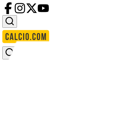
Accedi
Homepage
squadre
guinea equatoriale
Guinea