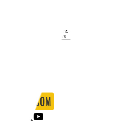
Stadio:
Alexandria Stadium
Capacità:
20000
Paese:
Guinea
Statistiche
Formazione
Calendario
Partite
0
Gol
0
Falli
0
Passaggi
0
Tiri
0
Tiri in porta
0.00
%
Ammonizioni
0
Espulsioni
0
Falli Fatti
0
Notizie