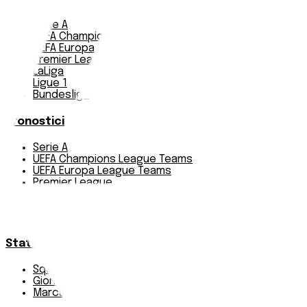
Serie A
UEFA Champions League Teams
UEFA Europa League Teams
Premier League
LaLiga
Ligue 1
Bundesliga
Pronostici
Serie A
UEFA Champions League Teams
UEFA Europa League Teams
Premier League
LaLiga
Ligue 1
Bundesliga
Statistiche
Squadre e classifica
Giornate
Marcatori