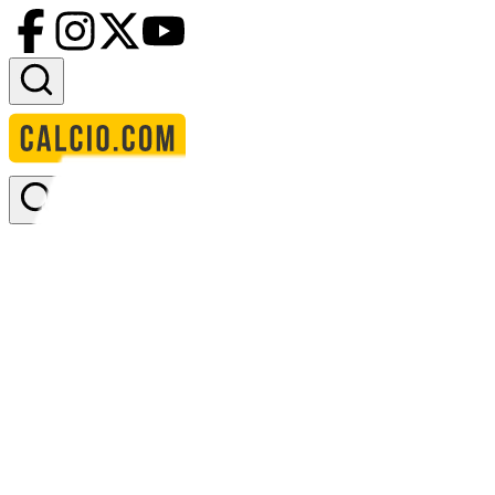
Accedi
Homepage
squadre
girona
Girona