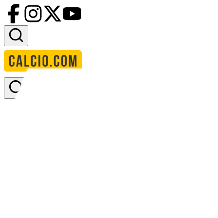
Accedi
Homepage
squadre
galles
Galles