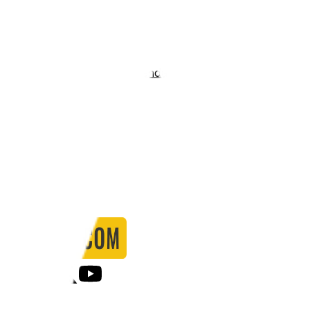
Stadio:
Estadio Municipal Cartagonova
Capacità:
15105
Paese:
Spagna
Statistiche
Formazione
Calendario
Partite
0
Gol
0
Falli
0
Passaggi
0
Tiri
0
Tiri in porta
0.00
%
Ammonizioni
0
Espulsioni
0
Falli Fatti
0
Notizie