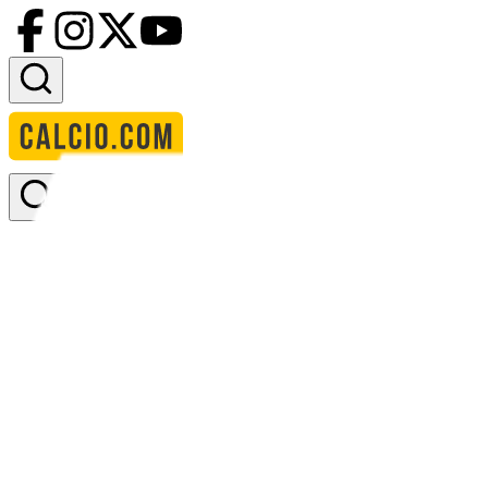
Accedi
Homepage
squadre
fc cartagena
FC Cartagena