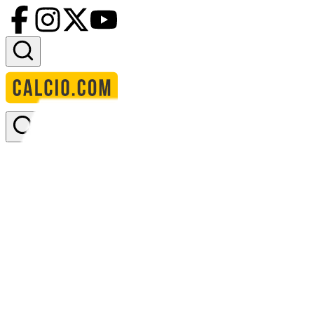
Accedi
Homepage
squadre
defensa y justicia
Defensa y Justicia