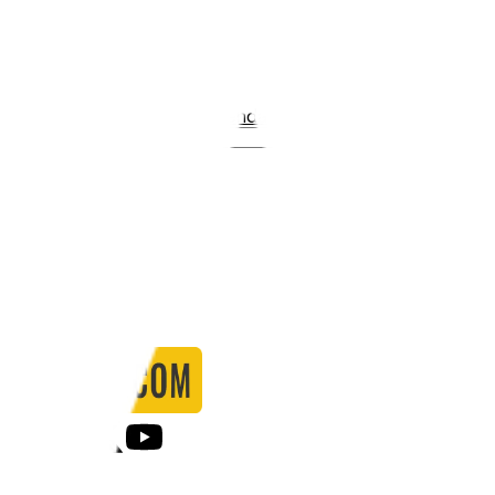
Stadio:
Estadio Norberto Tito Tomaghello
Capacità:
12000
Paese:
Argentina
Statistiche
Formazione
Calendario
Partite
0
Gol
0
Falli
0
Passaggi
0
Tiri
0
Tiri in porta
0.00
%
Ammonizioni
0
Espulsioni
0
Falli Fatti
0
Notizie