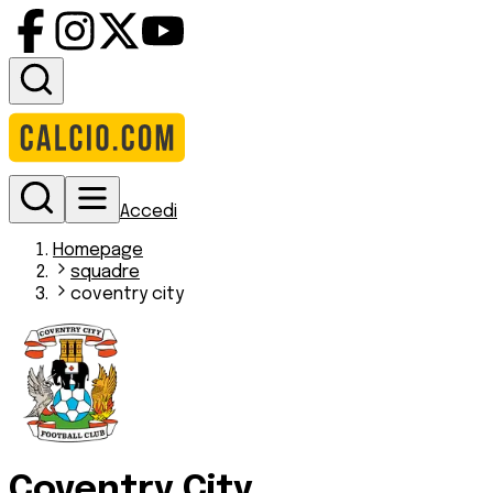
Accedi
Homepage
squadre
coventry city
Coventry City