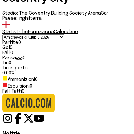
Stadio:
The Coventry Building Society Arena
Capacità:
3260
Paese:
Inghilterra
Statistiche
Formazione
Calendario
Partite
0
Gol
0
Falli
0
Passaggi
0
Tiri
0
Tiri in porta
0.00
%
Ammonizioni
0
Espulsioni
0
Falli Fatti
0
Notizie