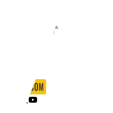
Stadio:
Ashton Gate Stadium
Capacità:
1500
Paese:
Inghilterra
Statistiche
Formazione
Calendario
Partite
0
Gol
0
Falli
0
Passaggi
0
Tiri
0
Tiri in porta
0.00
%
Ammonizioni
0
Espulsioni
0
Falli Fatti
0
Notizie