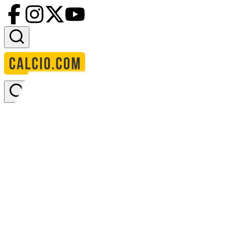
Accedi
Homepage
squadre
bristol city
Bristol City