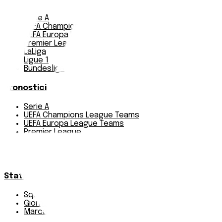
Serie A
UEFA Champions League Teams
UEFA Europa League Teams
Premier League
LaLiga
Ligue 1
Bundesliga
Pronostici
Serie A
UEFA Champions League Teams
UEFA Europa League Teams
Premier League
LaLiga
Ligue 1
Bundesliga
Statistiche
Squadre e classifica
Giornate
Marcatori