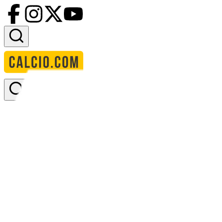
Accedi
Homepage
squadre
belgrano
Belgrano