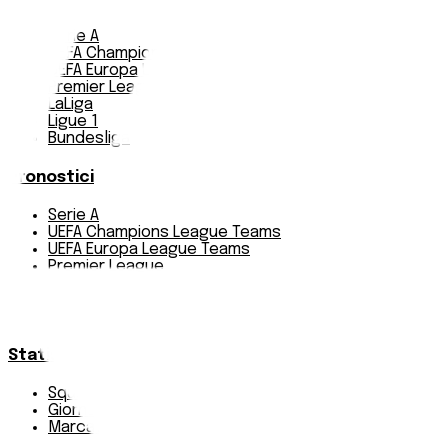
Serie A
UEFA Champions League Teams
UEFA Europa League Teams
Premier League
LaLiga
Ligue 1
Bundesliga
Pronostici
Serie A
UEFA Champions League Teams
UEFA Europa League Teams
Premier League
LaLiga
Ligue 1
Bundesliga
Statistiche
Squadre e classifica
Giornate
Marcatori