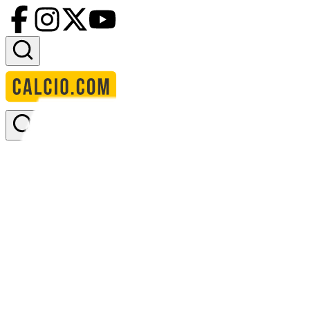
Accedi
Homepage
squadre
balma sc
Balma SC