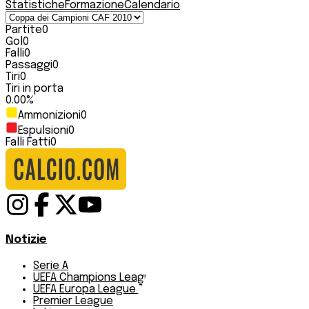
Statistiche
Formazione
Calendario
Partite
0
Gol
0
Falli
0
Passaggi
0
Tiri
0
Tiri in porta
0.00
%
Ammonizioni
0
Espulsioni
0
Falli Fatti
0
Notizie
Serie A
UEFA Champions League Teams
UEFA Europa League Teams
Premier League