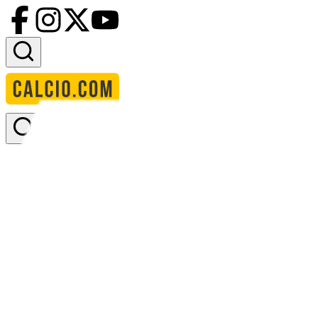
Accedi
Homepage
squadre
badshot lea
Badshot Lea