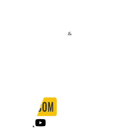
Stadio:
-
Capacità:
-
Paese:
Inghilterra
Statistiche
Formazione
Calendario
Partite
0
Gol
0
Falli
0
Passaggi
0
Tiri
0
Tiri in porta
0.00
%
Ammonizioni
0
Espulsioni
0
Falli Fatti
0
Notizie