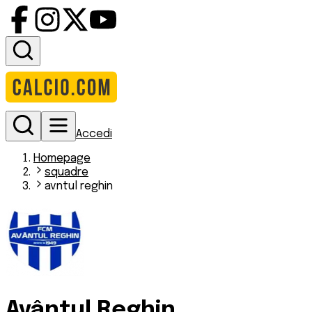
Accedi
Homepage
squadre
avntul reghin
Avântul Reghin