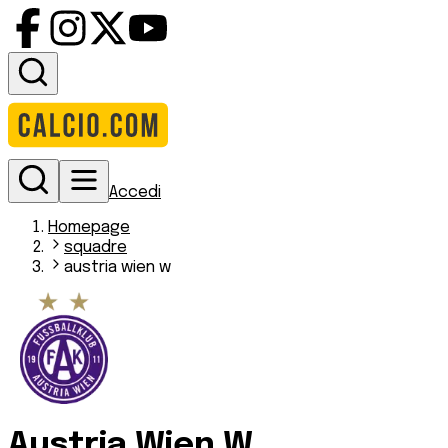
Accedi
Homepage
squadre
austria wien w
Austria Wien W