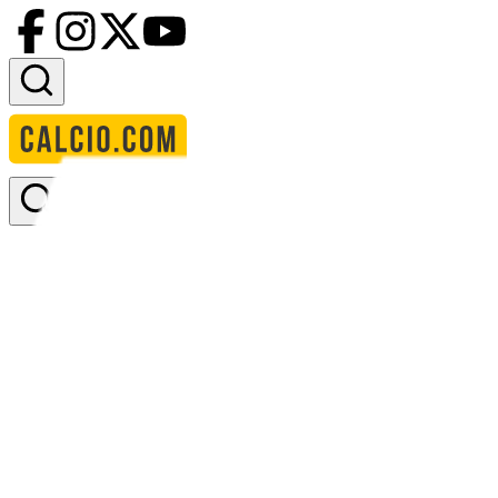
Accedi
Homepage
squadre
austria u20
Austria