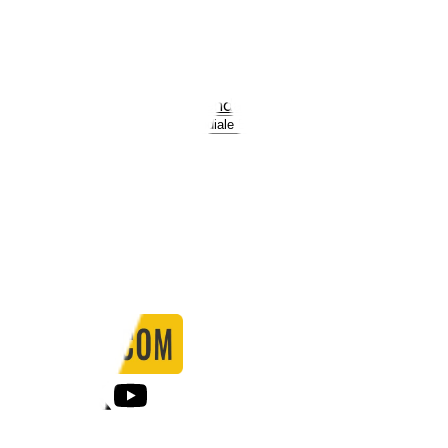
Stadio:
Ernst-Happel-Stadion
Capacità:
48500
Paese:
Austria
Statistiche
Formazione
Calendario
Partite
0
Gol
0
Falli
0
Passaggi
0
Tiri
0
Tiri in porta
0.00
%
Ammonizioni
0
Espulsioni
0
Falli Fatti
0
Notizie