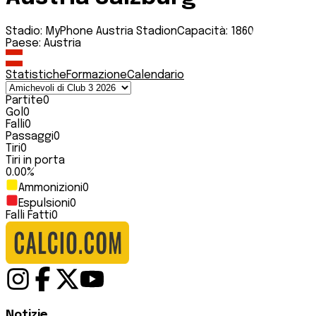
Stadio:
MyPhone Austria Stadion
Capacità:
1860
Paese:
Austria
Statistiche
Formazione
Calendario
Partite
0
Gol
0
Falli
0
Passaggi
0
Tiri
0
Tiri in porta
0.00
%
Ammonizioni
0
Espulsioni
0
Falli Fatti
0
Notizie