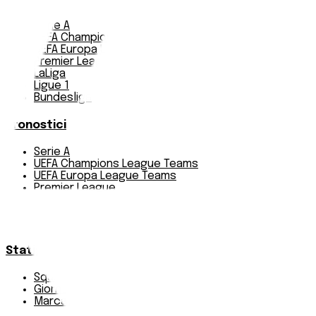
Serie A
UEFA Champions League Teams
UEFA Europa League Teams
Premier League
LaLiga
Ligue 1
Bundesliga
Pronostici
Serie A
UEFA Champions League Teams
UEFA Europa League Teams
Premier League
LaLiga
Ligue 1
Bundesliga
Statistiche
Squadre e classifica
Giornate
Marcatori