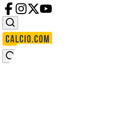
Accedi
Homepage
squadre
auerbach
Auerbach