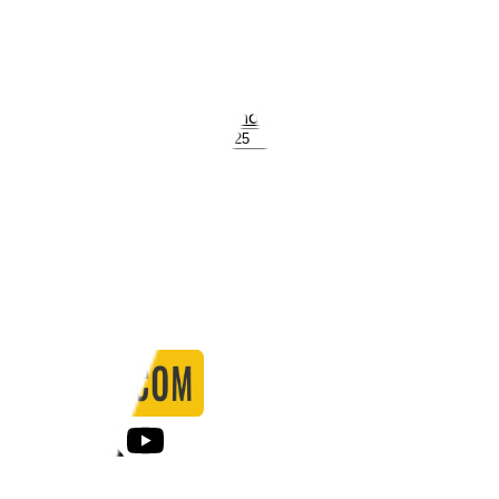
Stadio:
Kiwitea Street
Capacità:
1000
Paese:
Nuova Zelanda
Statistiche
Formazione
Calendario
Partite
0
Gol
0
Falli
0
Passaggi
0
Tiri
0
Tiri in porta
0.00
%
Ammonizioni
0
Espulsioni
0
Falli Fatti
0
Notizie