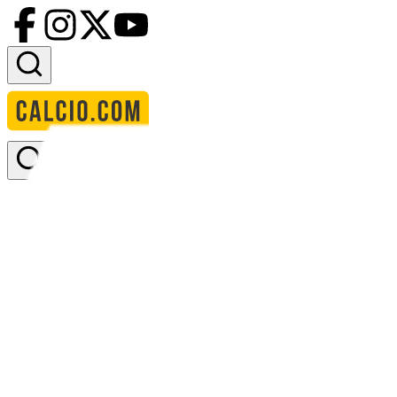
Accedi
Homepage
squadre
auckland city
Auckland City