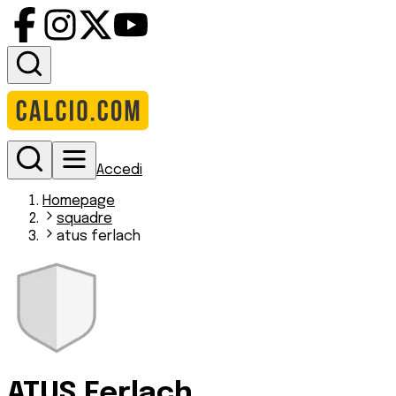
Accedi
Homepage
squadre
atus ferlach
ATUS Ferlach