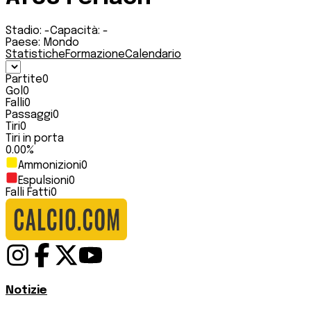
Stadio:
-
Capacità:
-
Paese:
Mondo
Statistiche
Formazione
Calendario
Partite
0
Gol
0
Falli
0
Passaggi
0
Tiri
0
Tiri in porta
0.00
%
Ammonizioni
0
Espulsioni
0
Falli Fatti
0
Notizie