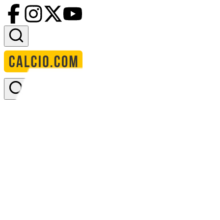
Accedi
Homepage
squadre
atsv teesdorf
ATSV Teesdorf