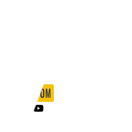
Stadio:
-
Capacità:
-
Paese:
Mondo
Statistiche
Formazione
Calendario
Partite
0
Gol
0
Falli
0
Passaggi
0
Tiri
0
Tiri in porta
0.00
%
Ammonizioni
0
Espulsioni
0
Falli Fatti
0
Notizie