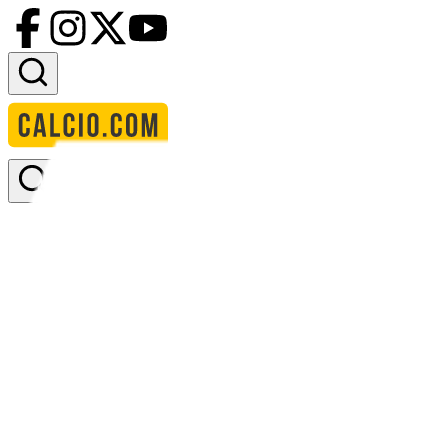
Accedi
Homepage
squadre
atom mogilev
Atom Mogilev