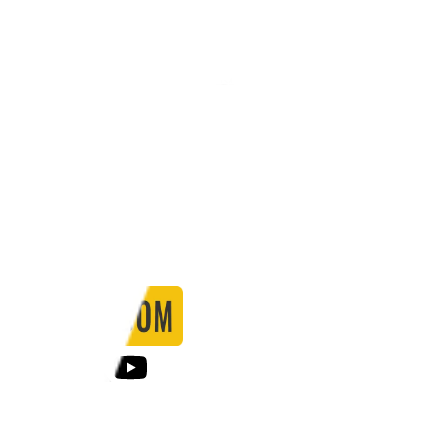
Stadio:
-
Capacità:
-
Paese:
Internazionale
Statistiche
Formazione
Calendario
Partite
0
Gol
0
Falli
0
Passaggi
0
Tiri
0
Tiri in porta
0.00
%
Ammonizioni
0
Espulsioni
0
Falli Fatti
0
Notizie