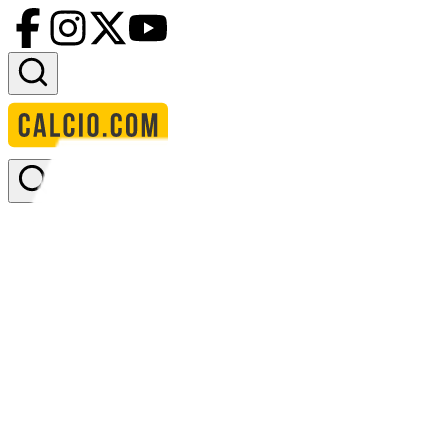
Accedi
Homepage
squadre
atltico mansills
Atlético Mansillés