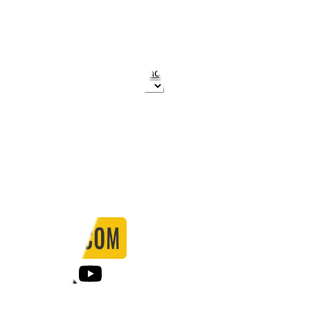
Stadio:
Villa Park
Capacità:
42640
Paese:
Inghilterra
Statistiche
Formazione
Calendario
Partite
0
Gol
0
Falli
0
Passaggi
0
Tiri
0
Tiri in porta
0.00
%
Ammonizioni
0
Espulsioni
0
Falli Fatti
0
Notizie