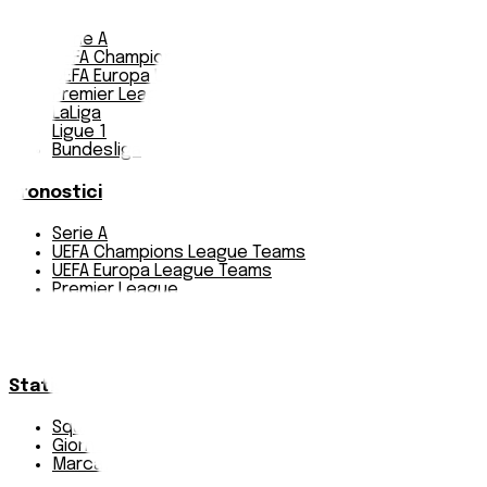
Serie A
UEFA Champions League Teams
UEFA Europa League Teams
Premier League
LaLiga
Ligue 1
Bundesliga
Pronostici
Serie A
UEFA Champions League Teams
UEFA Europa League Teams
Premier League
LaLiga
Ligue 1
Bundesliga
Statistiche
Squadre e classifica
Giornate
Marcatori