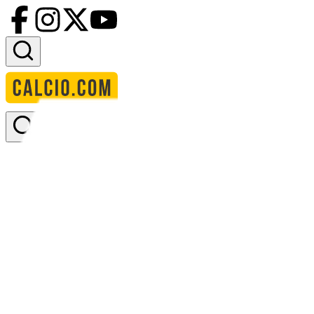
Accedi
Homepage
squadre
aston villa
Aston Villa