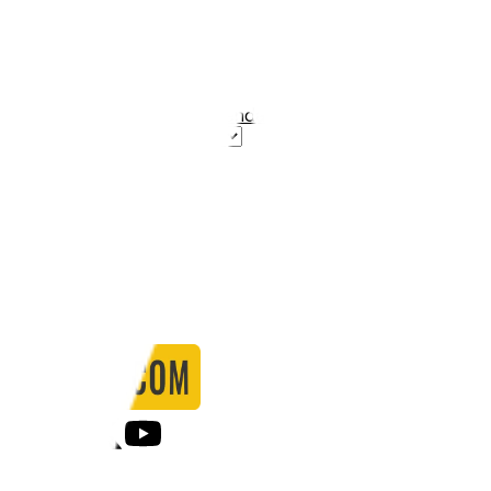
Stadio:
Emirates Stadium
Capacità:
60704
Paese:
Inghilterra
Statistiche
Formazione
Calendario
Partite
0
Gol
0
Falli
0
Passaggi
0
Tiri
0
Tiri in porta
0.00
%
Ammonizioni
0
Espulsioni
0
Falli Fatti
0
Notizie