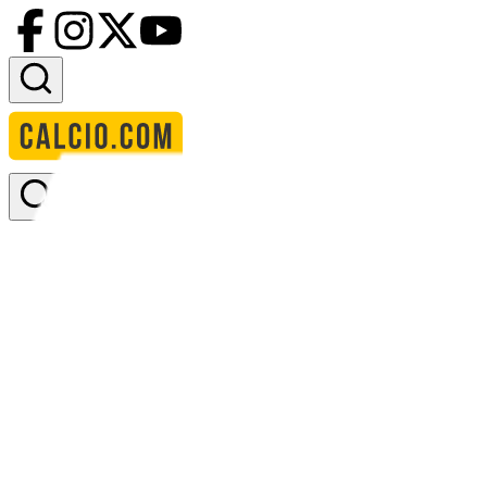
Accedi
Homepage
squadre
arsenal i
Arsenal