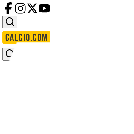
Accedi
Homepage
squadre
albania
Albania