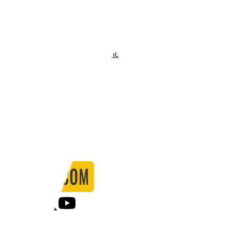
Stadio:
The Wardale Williams Stadium
Capacità:
2500
Paese:
Inghilterra
Statistiche
Formazione
Calendario
Partite
0
Gol
0
Falli
0
Passaggi
0
Tiri
0
Tiri in porta
0.00
%
Ammonizioni
0
Espulsioni
0
Falli Fatti
0
Notizie