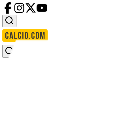
Accedi
Homepage
squadre
afc sudbury
AFC Sudbury