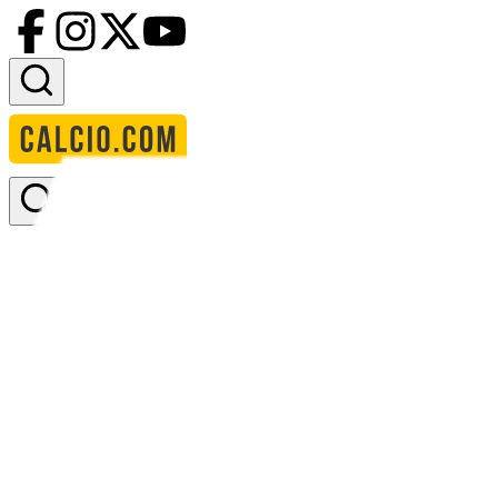
Accedi
Homepage
squadre
afc mansfield
AFC Mansfield