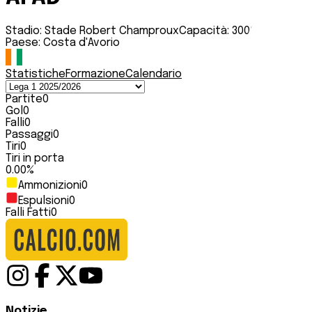
Stadio:
Stade Robert Champroux
Capacità:
3000
Paese:
Costa d'Avorio
Statistiche
Formazione
Calendario
Partite
0
Gol
0
Falli
0
Passaggi
0
Tiri
0
Tiri in porta
0.00
%
Ammonizioni
0
Espulsioni
0
Falli Fatti
0
Notizie