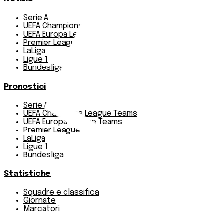
Serie A
UEFA Champions League Teams
UEFA Europa League Teams
Premier League
LaLiga
Ligue 1
Bundesliga
Pronostici
Serie A
UEFA Champions League Teams
UEFA Europa League Teams
Premier League
LaLiga
Ligue 1
Bundesliga
Statistiche
Squadre e classifica
Giornate
Marcatori