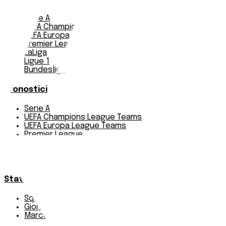
Serie A
UEFA Champions League Teams
UEFA Europa League Teams
Premier League
LaLiga
Ligue 1
Bundesliga
Pronostici
Serie A
UEFA Champions League Teams
UEFA Europa League Teams
Premier League
LaLiga
Ligue 1
Bundesliga
Statistiche
Squadre e classifica
Giornate
Marcatori