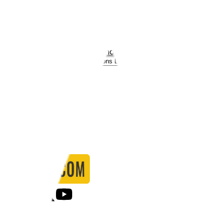
Stadio:
-
Capacità:
-
Paese:
Grecia
Statistiche
Formazione
Calendario
Partite
0
Gol
0
Falli
0
Passaggi
0
Tiri
0
Tiri in porta
0.00
%
Ammonizioni
0
Espulsioni
0
Falli Fatti
0
Notizie