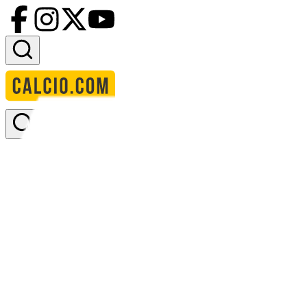
Accedi
Homepage
squadre
aduana stars
Aduana Stars