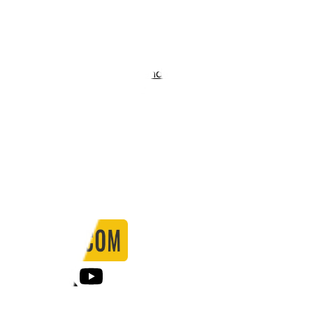
Stadio:
Agyeman Badu Stadium
Capacità:
5000
Paese:
Ghana
Statistiche
Formazione
Calendario
Partite
0
Gol
0
Falli
0
Passaggi
0
Tiri
0
Tiri in porta
0.00
%
Ammonizioni
0
Espulsioni
0
Falli Fatti
0
Notizie