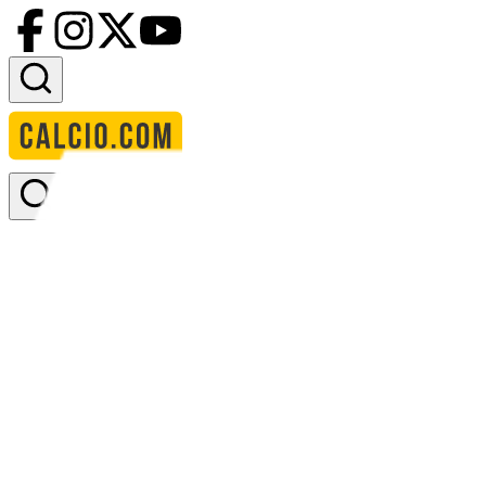
Accedi
Homepage
squadre
adler riemke
Adler Riemke