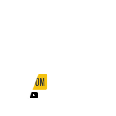
Stadio:
-
Capacità:
-
Paese:
Internazionale
Statistiche
Formazione
Calendario
Partite
0
Gol
0
Falli
0
Passaggi
0
Tiri
0
Tiri in porta
0.00
%
Ammonizioni
0
Espulsioni
0
Falli Fatti
0
Notizie