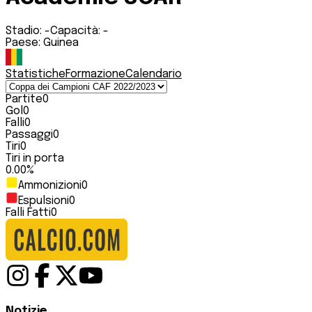
Stadio:
-
Capacità:
-
Paese:
Guinea
Statistiche
Formazione
Calendario
Partite
0
Gol
0
Falli
0
Passaggi
0
Tiri
0
Tiri in porta
0.00
%
Ammonizioni
0
Espulsioni
0
Falli Fatti
0
Notizie