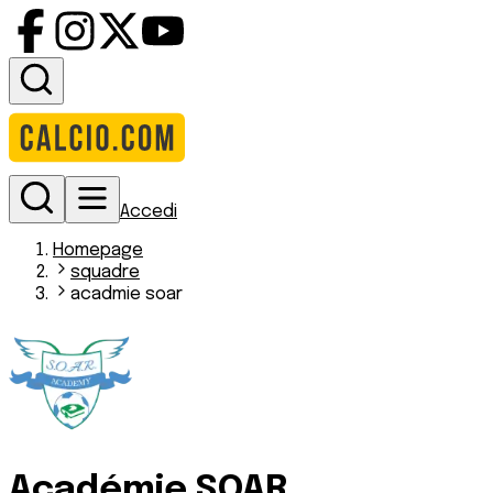
Accedi
Homepage
squadre
acadmie soar
Académie SOAR