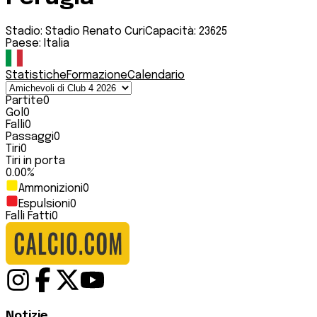
Stadio:
Stadio Renato Curi
Capacità:
23625
Paese:
Italia
Statistiche
Formazione
Calendario
Partite
0
Gol
0
Falli
0
Passaggi
0
Tiri
0
Tiri in porta
0.00
%
Ammonizioni
0
Espulsioni
0
Falli Fatti
0
Notizie