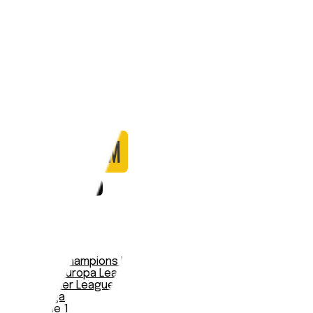
Partite
0
Gol
0
Falli
0
Passaggi
0
Tiri
0
Tiri in porta
0.00
%
Ammonizioni
0
Espulsioni
0
Falli Fatti
0
Notizie
Serie A
UEFA Champions League Teams
UEFA Europa League Teams
Premier League
LaLiga
Ligue 1