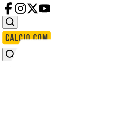
Accedi
Homepage
squadre
ac linden leibnitz
AC Linden Leibnitz
Stadio:
-
Capacità:
-
Paese:
Internazionale
Statistiche
Formazione
Calendario