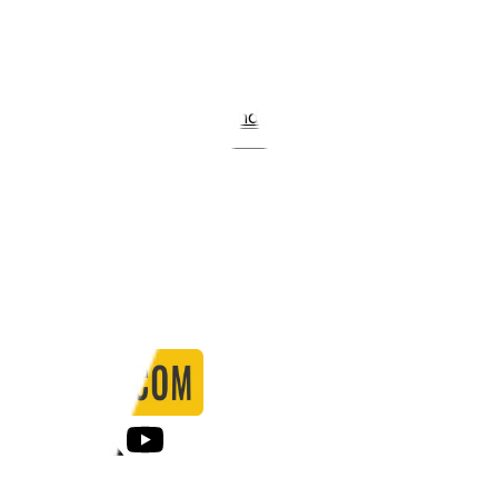
Stadio:
Stadion Brügglifeld
Capacità:
8000
Paese:
Svizzera
Statistiche
Formazione
Calendario
Partite
0
Gol
0
Falli
0
Passaggi
0
Tiri
0
Tiri in porta
0.00
%
Ammonizioni
0
Espulsioni
0
Falli Fatti
0
Notizie