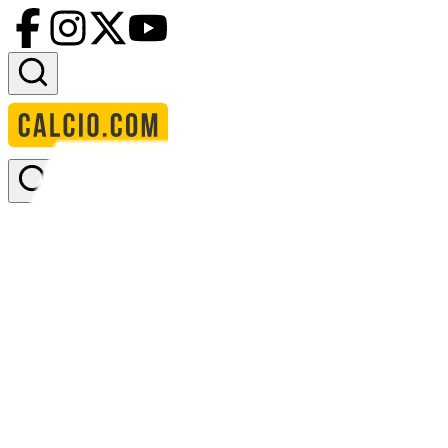
Accedi
Homepage
squadre
aarau
Aarau