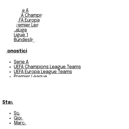
Serie A
UEFA Champions League Teams
UEFA Europa League Teams
Premier League
LaLiga
Ligue 1
Bundesliga
Pronostici
Serie A
UEFA Champions League Teams
UEFA Europa League Teams
Premier League
LaLiga
Ligue 1
Bundesliga
Statistiche
Squadre e classifica
Giornate
Marcatori