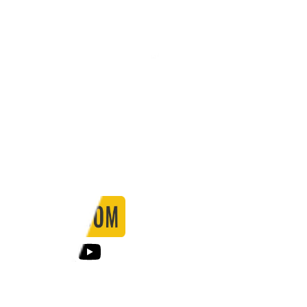
Stadio:
-
Capacità:
-
Paese:
Internazionale
Statistiche
Formazione
Calendario
Partite
0
Gol
0
Falli
0
Passaggi
0
Tiri
0
Tiri in porta
0.00
%
Ammonizioni
0
Espulsioni
0
Falli Fatti
0
Notizie