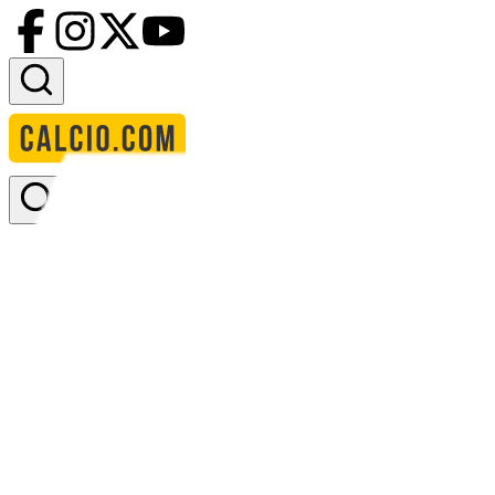
Accedi
Homepage
squadre
7th ranked lower div
7th ranked lower div.