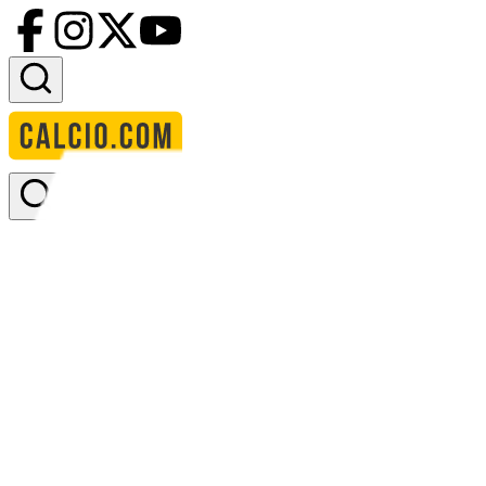
Accedi
Homepage
squadre
5th ranked group 1
5th ranked Group 1