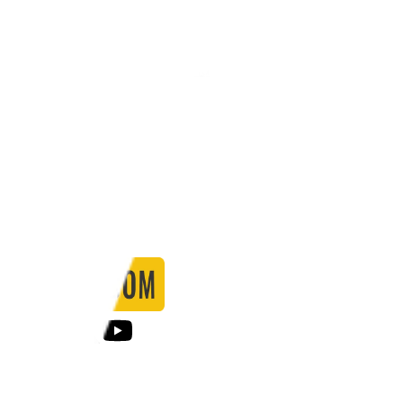
Stadio:
-
Capacità:
-
Paese:
Internazionale
Statistiche
Formazione
Calendario
Partite
0
Gol
0
Falli
0
Passaggi
0
Tiri
0
Tiri in porta
0.00
%
Ammonizioni
0
Espulsioni
0
Falli Fatti
0
Notizie