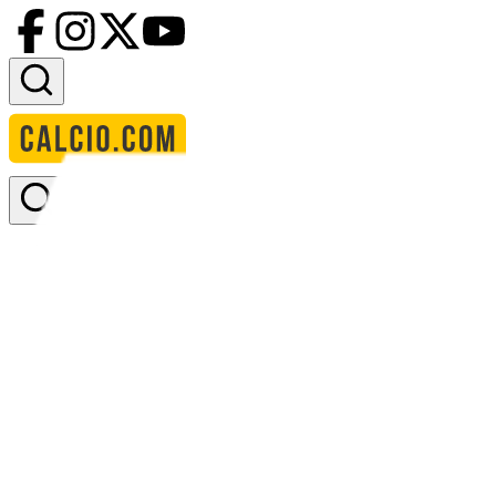
Accedi
Homepage
squadre
3rd group cde
3rd Group C/D/E