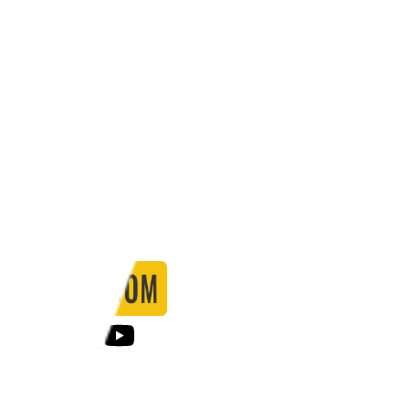
Stadio:
-
Capacità:
-
Paese:
Internazionale
Statistiche
Formazione
Calendario
Partite
0
Gol
0
Falli
0
Passaggi
0
Tiri
0
Tiri in porta
0.00
%
Ammonizioni
0
Espulsioni
0
Falli Fatti
0
Notizie