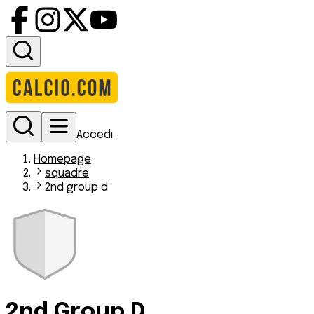
Accedi
Homepage
squadre
2nd group d
2nd Group D