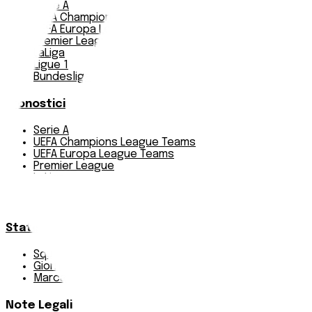
Serie A
UEFA Champions League Teams
UEFA Europa League Teams
Premier League
LaLiga
Ligue 1
Bundesliga
Pronostici
Serie A
UEFA Champions League Teams
UEFA Europa League Teams
Premier League
LaLiga
Ligue 1
Bundesliga
Statistiche
Squadre e classifica
Giornate
Marcatori
Note Legali