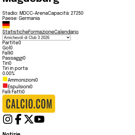
Stadio:
MDCC-Arena
Capacità:
27250
Paese:
Germania
Statistiche
Formazione
Calendario
Partite
0
Gol
0
Falli
0
Passaggi
0
Tiri
0
Tiri in porta
0.00
%
Ammonizioni
0
Espulsioni
0
Falli Fatti
0
Notizie