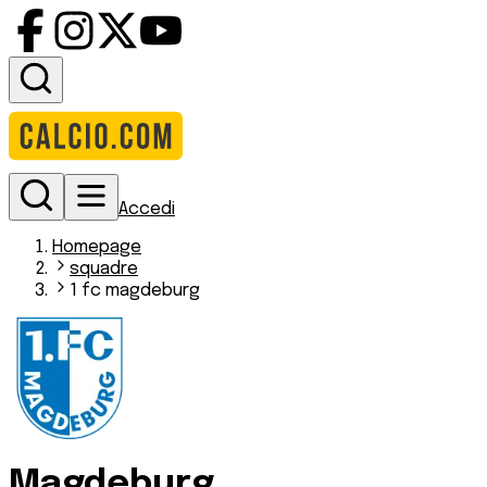
Accedi
Homepage
squadre
1 fc magdeburg
Magdeburg