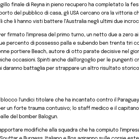
sigillo finale di Reyna in pieno recupero ha completato la fe
upporto del pubblico di casa, gli USA cercano ora la vittor
he li hanno visti battere l'Australia negli ultimi due incroci
aver firmato l'impresa del primo turno, un netto due a zero a
ue percento di possesso palla e subendo ben trenta tiri co
iduenne portiere Beach, autore di otto parate decisive nel gi
he occasioni. Spinti anche dall'orgoglio per le pungenti cri
i daranno battaglia per strappare un altro risultato storico
cco l'undici titolare che ha incantato contro il Paraguay. L'
o per un forte trauma contusivo; lo staff medico e il capita
palle del bomber Balogun.
pportare modifiche alla squadra che ha compiuto l'impresa c
, Souttar e Burgess. Italiano e Bos agiranno sulle corsie est