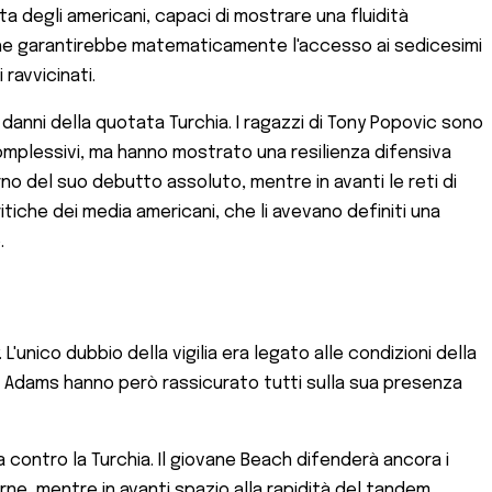
sta degli americani, capaci di mostrare una fluidità
ia che garantirebbe matematicamente l'accesso ai sedicesimi
 ravvicinati.
i danni della quotata Turchia. I ragazzi di Tony Popovic sono
mplessivi, ma hanno mostrato una resilienza difensiva
orno del suo debutto assoluto, mentre in avanti le reti di
tiche dei media americani, che li avevano definiti una
.
unico dubbio della vigilia era legato alle condizioni della
no Adams hanno però rassicurato tutti sulla sua presenza
ontro la Turchia. Il giovane Beach difenderà ancora i
erne, mentre in avanti spazio alla rapidità del tandem