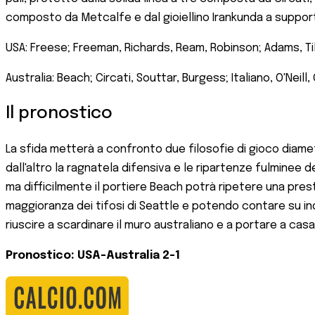
composto da Metcalfe e dal gioiellino Irankunda a support
USA: Freese; Freeman, Richards, Ream, Robinson; Adams, Til
Australia: Beach; Circati, Souttar, Burgess; Italiano, O'Neil
Il pronostico
La sfida metterà a confronto due filosofie di gioco diamet
dall'altro la ragnatela difensiva e le ripartenze fulminee d
ma difficilmente il portiere Beach potrà ripetere una pre
maggioranza dei tifosi di Seattle e potendo contare su ind
riuscire a scardinare il muro australiano e a portare a cas
Pronostico: USA-Australia 2-1