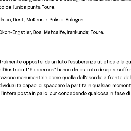
o dell'unica punta Toure.
lman; Dest, McKennie, Pulisic; Balogun.
l, Okon-Engstler, Bos; Metcalfe, Irankunda; Toure.
ralmente opposte: da un lato l'esuberanza atletica e la qual
ell'Australia. I "Socceroos" hanno dimostrato di saper soffri
stazione monumentale come quella dell'esordio a fronte del
ividualità capaci di spaccare la partita in qualsiasi moment
a l'intera posta in palio, pur concedendo qualcosa in fase di 