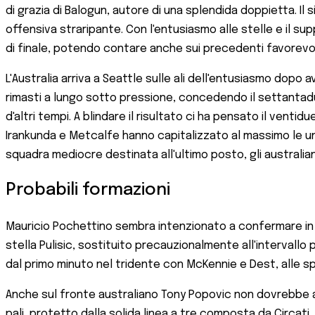
di grazia di Balogun, autore di una splendida doppietta. Il 
offensiva straripante. Con l'entusiasmo alle stelle e il s
di finale, potendo contare anche sui precedenti favorevoli c
L'Australia arriva a Seattle sulle ali dell'entusiasmo dopo 
rimasti a lungo sotto pressione, concedendo il settantad
d'altri tempi. A blindare il risultato ci ha pensato il vent
Irankunda e Metcalfe hanno capitalizzato al massimo le unic
squadra mediocre destinata all'ultimo posto, gli australian
Probabili formazioni
Mauricio Pochettino sembra intenzionato a confermare in blo
stella Pulisic, sostituito precauzionalmente all'intervall
dal primo minuto nel tridente con McKennie e Dest, alle s
Anche sul fronte australiano Tony Popovic non dovrebbe a
pali, protetto dalla solida linea a tre composta da Circati