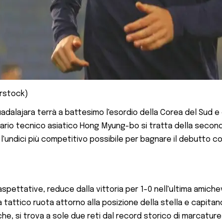
erstock)
i Guadalajara terrà a battesimo l'esordio della Corea del Sud 
sario tecnico asiatico Hong Myung-bo si tratta della seconda
 l'undici più competitivo possibile per bagnare il debutto con
pettative, reduce dalla vittoria per 1-0 nell'ultima amiche
tattico ruota attorno alla posizione della stella e capitan
tiche, si trova a sole due reti dal record storico di marcatu