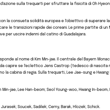
d'azione sulla trequarti per sfruttare la fisicità di Oh Hye
on la consueta solidità europea e l'obiettivo di superare la
ccare le transizioni rapide dei coreani. Le prime partite di
 per uscire indenni dal catino di Guadalajara.
sponde al nome di Kim Min-jae. Il centrale del Bayern Monaco
da capire se l'eclettico Jens Castrop (tedesco di nascita m
o la cabina di regia. Sulla trequarti, Lee Jae-sung e Hwan
im Min-jae, Lee Han-beom; Seol Young-woo, Hwang In-beom,
 Jurasek; Soucek, Sadilek; Cerny, Barak, Hlozek; Schick.