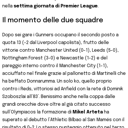
nella
settima giornata di Premier League
.
Il momento delle due squadre
Dopo sei gare i Gunners occupano il secondo posto a
quota 13 (-2 dal Liverpool capolista), frutto delle
vittorie contro Manchester United (0-1), Leeds (5-0),
Nottingham Forest (3-0) e Newcastle (1-2) e del
pareggio interno contro il Manchester City (1-1),
acciuffato nel finale grazie al pallonetto di Martinelli che
ha beffato Donnarumma. Un solo ko, quello proprio
contro i Reds, vittoriosi ad Anfield con la rete di Dominik
Szoboszlai all’83’. Benissimo anche nella coppa dalle
grandi orecchie dove oltre al già citato successo
sull’Olympiacos la formazione di
Mikel Arteta
ha
superato al debutto l’Athletic Bilbao al San Mamés con il
risultato di 0-2. Lo stesso punteggio ottenuto nel terzo