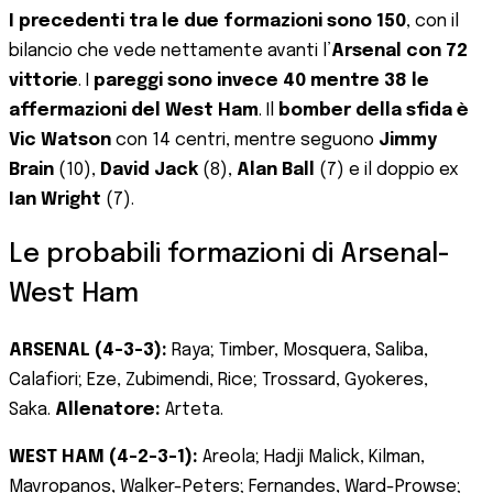
I precedenti tra le due formazioni sono 150
, con il
bilancio che vede nettamente avanti l’
Arsenal con 72
vittorie
. I
pareggi sono invece 40 mentre 38 le
affermazioni del West Ham
. Il
bomber della sfida è
Vic Watson
con 14 centri, mentre seguono
Jimmy
Brain
(10),
David Jack
(8),
Alan Ball
(7) e il doppio ex
Ian Wright
(7).
Le probabili formazioni di Arsenal-
West Ham
ARSENAL (4-3-3):
Raya; Timber, Mosquera, Saliba,
Calafiori; Eze, Zubimendi, Rice; Trossard, Gyokeres,
Saka.
Allenatore:
Arteta.
WEST HAM (4-2-3-1):
Areola; Hadji Malick, Kilman,
Mavropanos, Walker-Peters; Fernandes, Ward-Prowse;